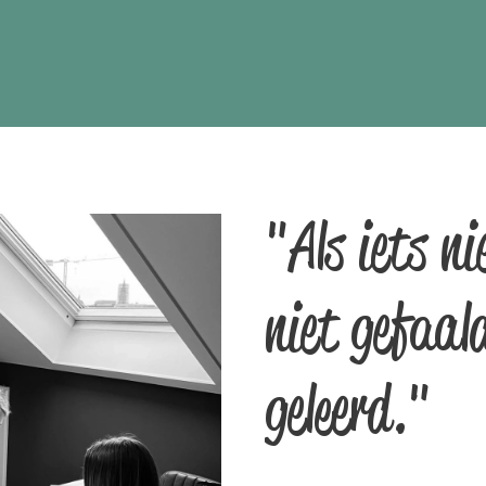
"Als iets ni
niet gefaa
geleerd."