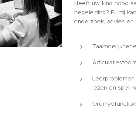
Heeft uw kind nood a
begeleiding? Bij mij ka
onderzoek, advies en 
Taalmoeilijkhed
Articulatiestoor
Leerproblemen 
lezen en spellin
Oromyofunctio