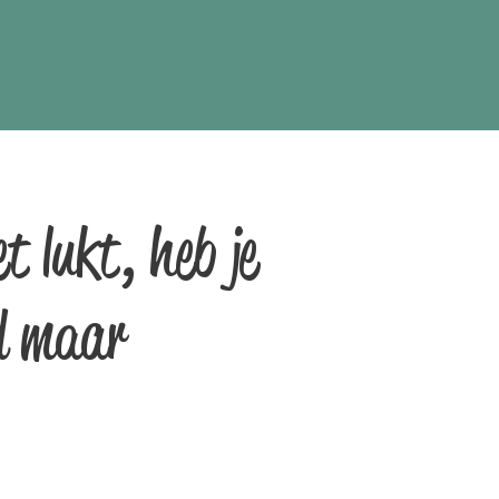
et lukt, heb je
ld maar