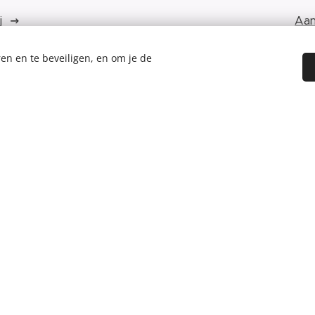
j
Aa
en en te beveiligen, en om je de
h
Mate