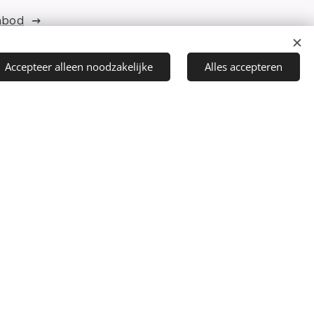
nbod
Accepteer alleen noodzakelijke
Alles accepteren
riaal