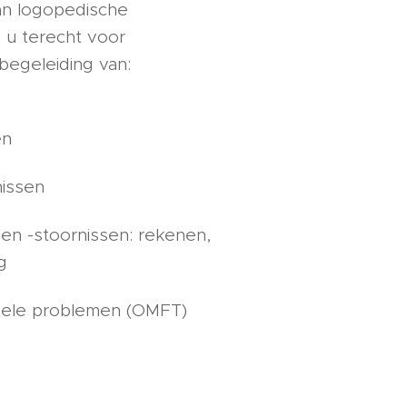
an logopedische
n u terecht voor
begeleiding van:
en
nissen
en -stoornissen: rekenen,
g
nele problemen (OMFT)