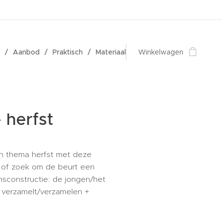
Aanbod
Praktisch
Materiaal
Winkelwagen
 herfst
n thema herfst met deze
k of zoek om de beurt een
nsconstructie: de jongen/het
 verzamelt/verzamelen +